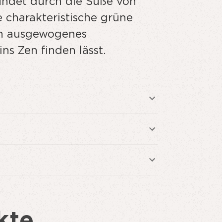
undet durch die Süße von
 charakteristische grüne
Ein ausgewogenes
ns Zen finden lässt.
kte