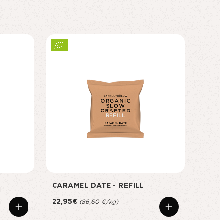
CARAMEL DATE - REFILL
SMAL
22,95€
23,9
(86,60 €/kg)