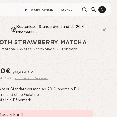
0
Hilfe und Kontakt
Stores
Kostenloser Standardversand ab 20 €
innerhalb EU
Suchverlauf
Alles löschen
OTH STRAWBERRY MATCHA
Suchergebnisse
Alle anzeigen
• Matcha • Weiße Schokolade • Erdbeere
50€
(79,63 €/kg)
MBEER-MUFFINS MIT
kl. MwSt.
,
kostenloser Versand
RITZ
loser Standardversand ab 20 € innerhalb EU
frei und ohne Gelatine
tellt in Dänemark
Ausverkauft
tand: