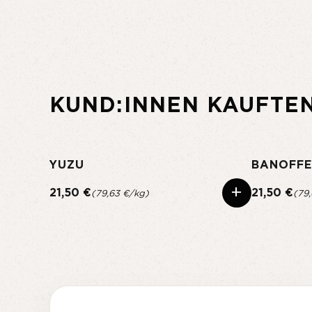
KUND:INNEN KAUFTE
YUZU
BANOFFE
+
21,50 €
21,50 €
(79,63 €/kg)
(79