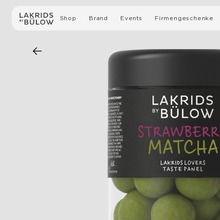
Shop
Brand
Events
Firmengeschenke
Alle Produkte
Unsere Geschichte
Private Fabrikbesichti
Lakritze mit Schokolade
Nachhaltigkeit
Für Unternehmen
Geschenkboxen & Sets
Presse
Slow Crafted Bio-Lakritze
Lakritze
Limited Editions