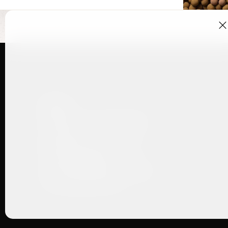
Shop
Lakritze mit Schokolade
Lakritze
Geschenkboxen & Sets
Limited Editions
Slow Crafted Bio-Lakritze
Firmengeschenke