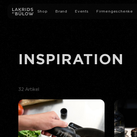
Shop
Brand
Events
Firmengeschenke
Alle Produkte
Unsere Geschichte
Private Fabrikbesichti
Lakritze mit Schokolade
Nachhaltigkeit
Für Unternehmen
INSPIRATION
Geschenkboxen & Sets
Presse
Slow Crafted Bio-Lakritze
32 Artikel
Lakritze
Limited Editions