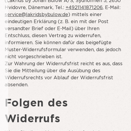
(Lakrids by Johan Bülow A/S, Sydholmen 5, 2650
Hvidovre, Dänemark, Tel.:
+4921141871206
, E-Mail:
service@lakridsbybulow.de
) mittels einer
eindeutigen Erklärung (z. B. ein mit der Post
versandter Brief oder E-Mail) über Ihren
Entschluss, diesen Vertrag zu widerrufen,
informieren. Sie können dafür das beigefügte
Muster-Widerrufsformular verwenden, das jedoch
nicht vorgeschrieben ist.
Zur Wahrung der Widerrufsfrist reicht es aus, dass
Sie die Mitteilung über die Ausübung des
Widerrufsrechts vor Ablauf der Widerrufsfrist
absenden.
Folgen des
Widerrufs