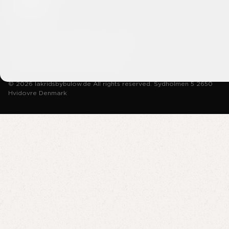
Impressum
Datenschutz
AGB
Widerrufsbelehrung & Formular
© 2026 lakridsbybulow.de All rights reserved. Sydholmen 5 2650
Hvidovre Denmark