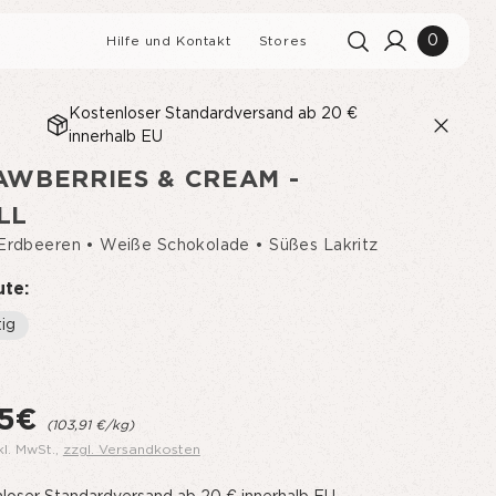
0
Hilfe und Kontakt
Stores
Kostenloser Standardversand ab 20 €
innerhalb EU
Suchverlauf
Alles löschen
AWBERRIES & CREAM -
Suchergebnisse
Alle anzeigen
LL
 Erdbeeren • Weiße Schokolade • Süßes Lakritz
ute:
ig
MBEER-MUFFINS MIT
RITZ
95€
(103,91 €/kg)
kl. MwSt.
,
zzgl. Versandkosten