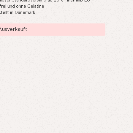
loser Standardversand ab 20 € innerhalb EU
frei und ohne Gelatine
tellt in Dänemark
Ausverkauft
tand: