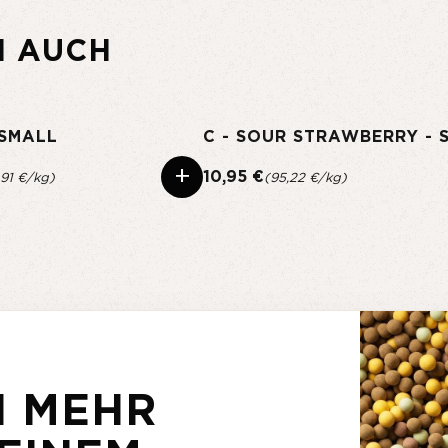
N AUCH
 SMALL
+
10,95 €
,91 €/kg)
(95,22 €/kg)
N MEHR