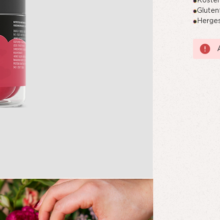
Kosten
Gluten
Herges
Aktueller
Lagerbes