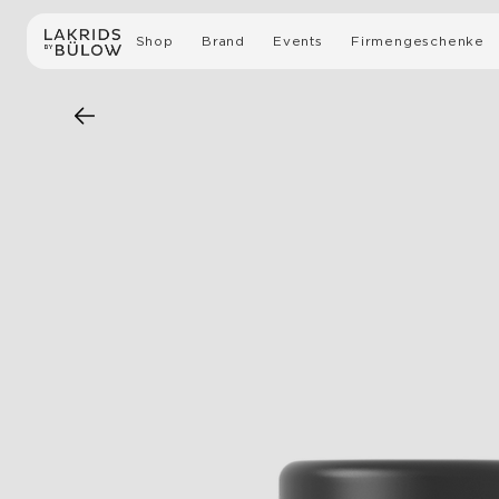
Shop
Brand
Events
Firmengeschenke
Alle Produkte
Unsere Geschichte
Private Fabrikbesichti
Lakritze mit Schokolade
Nachhaltigkeit
Für Unternehmen
Geschenkboxen & Sets
Presse
Slow Crafted Bio-Lakritze
Lakritze
Limited Editions