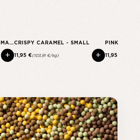
C - SOUR STRAWBERRY - SMALL
CRISPY CARAMEL - SMALL
PINK PINEA
+
+
11,95 €
11,95 €
(103,91 €/kg)
(103,91 